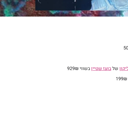
קון
של
בועז שטיין
בשווי 929₪