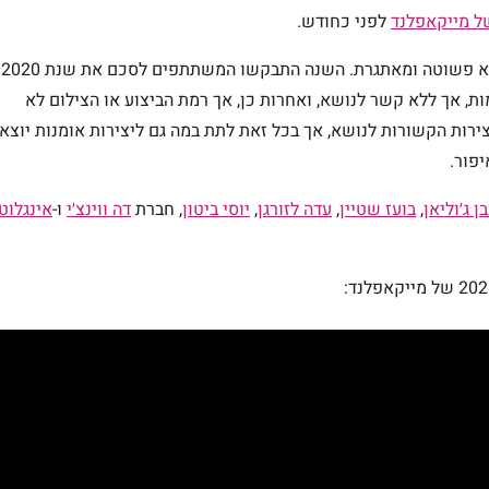
לפני כחודש.
רק 10 זכיות מתוך מאות רבות שהשתתפו… זו הייתה החלטה לא פשוטה ומאתגרת. השנה התבקשו המשתתפים לסכם את שנת 2020
ות, אך ללא קשר לנושא, ואחרות כן, אך רמת הביצוע או הצילום לא
ירות הקשורות לנושא, אך בכל זאת לתת במה גם ליצירות אומנות יוצא
יפור.
ן ג׳וליאן
,
בועז שטיין
,
עדה לזורגן
,
יוסי ביטון
, חברת
דה ווינצ׳י
ו-
אינגלוט