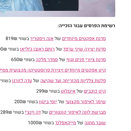
רשימת הפרסים עבור הזכייה:
סדנת אפקטים מיוחדים
של
אנה ויסטריך
בשווי 819₪
סדנת יצירה שיני ערפד
של
רותם ראובן ג׳וליאן
בשווי 500₪
סדנת ציורי פנים וגוף
של
סמדר מלכה
בשווי 650₪
קיט אפקטים מיוחדים ויצירת פרוסטטיקה מקצועית מסילי
פלטת צלליות מהזריחה ועד שקיעה
של
עדה לזורגן
בשווי 199₪
קיט כוכבים
של
אינגלוט
בשווי 299₪
שימר לאיפור מקצועי
של
יוסי ביטון
בשווי 200₪
מברשת לונה לאיפור קונטורים
של
דה וינצ׳י
בשווי 289₪
שובר מתנה
של
מייקאפלנד
בשווי 1000₪