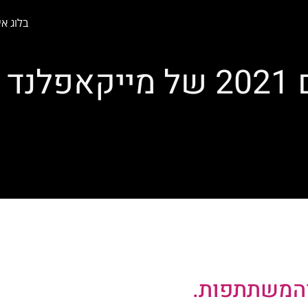
בלוג אי
נד
והמשתתפות.